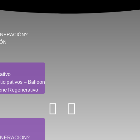
ENERACIÓN?
IÓN
ativo
ticipativos – Balloon
ene Regenerativo
ENERACIÓN?