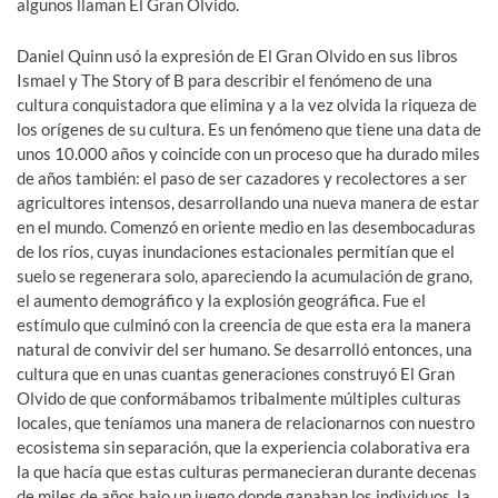
algunos llaman El Gran Olvido.
Daniel Quinn usó la expresión de El Gran Olvido en sus libros
Ismael y The Story of B para describir el fenómeno de una
cultura conquistadora que elimina y a la vez olvida la riqueza de
los orígenes de su cultura. Es un fenómeno que tiene una data de
unos 10.000 años y coincide con un proceso que ha durado miles
de años también: el paso de ser cazadores y recolectores a ser
agricultores intensos, desarrollando una nueva manera de estar
en el mundo. Comenzó en oriente medio en las desembocaduras
de los ríos, cuyas inundaciones estacionales permitían que el
suelo se regenerara solo, apareciendo la acumulación de grano,
el aumento demográfico y la explosión geográfica. Fue el
estímulo que culminó con la creencia de que esta era la manera
natural de convivir del ser humano. Se desarrolló entonces, una
cultura que en unas cuantas generaciones construyó El Gran
Olvido de que conformábamos tribalmente múltiples culturas
locales, que teníamos una manera de relacionarnos con nuestro
ecosistema sin separación, que la experiencia colaborativa era
la que hacía que estas culturas permanecieran durante decenas
de miles de años bajo un juego donde ganaban los individuos, la