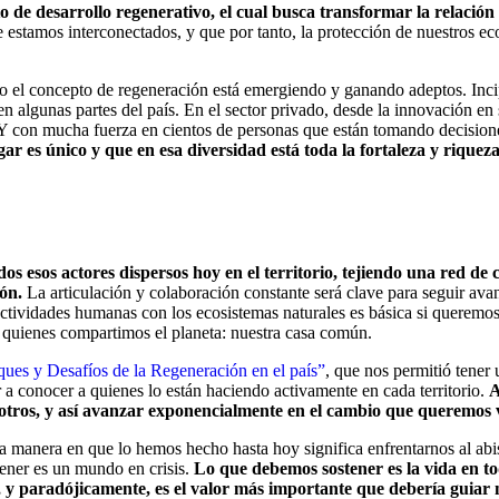
o de desarrollo regenerativo, el cual busca transformar la relación
 estamos interconectados, y que por tanto, la protección de nuestros eco
o el concepto de regeneración está emergiendo y ganando adeptos. Incip
en algunas partes del país. En el sector privado, desde la innovación en
Y con mucha fuerza en cientos de personas que están tomando decisiones
ar es único y que en esa diversidad está toda la fortaleza y riquez
odos esos actores dispersos hoy en el territorio, tejiendo una red d
ión.
La articulación y colaboración constante será clave para seguir av
 actividades humanas con los ecosistemas naturales es básica si queremos
on quienes compartimos el planeta: nuestra casa común.
ues y Desafíos de la Regeneración en el país”
, que nos permitió tener
 a conocer a quienes lo están haciendo activamente en cada territorio.
A
 otros, y así avanzar exponencialmente en el cambio que queremos 
a manera en que lo hemos hecho hasta hoy significa enfrentarnos al abi
tener es un mundo en crisis.
Lo que debemos sostener es la vida en tod
 y paradójicamente, es el valor más importante que debería guiar 