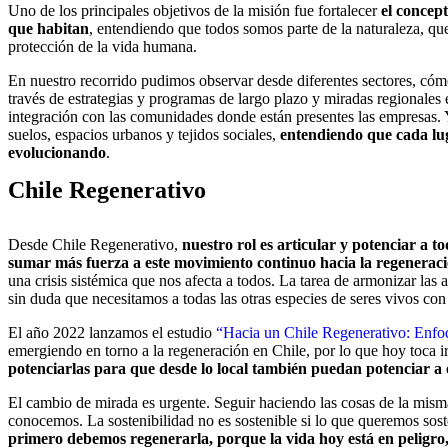
Uno de los principales objetivos de la misión fue fortalecer
el concept
que habitan
, entendiendo que todos somos parte de la naturaleza, que
protección de la vida humana.
En nuestro recorrido pudimos observar desde diferentes sectores, cóm
través de estrategias y programas de largo plazo y miradas regionales 
integración con las comunidades donde están presentes las empresas. 
suelos, espacios urbanos y tejidos sociales,
entendiendo que cada lug
evolucionando
.
Chile Regenerativo
Desde Chile Regenerativo,
nuestro rol es articular y potenciar a t
sumar más fuerza a este movimiento continuo hacia la regenerac
una crisis sistémica que nos afecta a todos. La tarea de armonizar las
sin duda que necesitamos a todas las otras especies de seres vivos c
El año 2022 lanzamos el estudio
“Hacia un Chile Regenerativo: Enfoq
emergiendo en torno a la regeneración en Chile, por lo que hoy toca ir
potenciarlas para que desde lo local también puedan potenciar a
El cambio de mirada es urgente. Seguir haciendo las cosas de la mism
conocemos. La sostenibilidad no es sostenible si lo que queremos sos
primero debemos regenerarla, porque la vida hoy está en peligro,